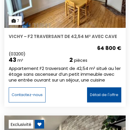
traversant, cave, faibles charges, emplacement
pratique.
7
VICHY – F2 TRAVERSANT DE 42,54 M² AVEC CAVE
64 800 €
(03200)
43
2
m²
pièces
Appartement F2 traversant de 42,54 m² situé au 1er
étage sans ascenseur d’un petit immeuble avec
une entrée ouvrant sur un séjour, une cuisine
aménagée, une chambre, ainsi qu'une salle de
bains avec WC. Une cave en sous-sol complète
Contactez-nous
Détail de l'offre
l’ensemble. Appartement fonctionnel et lumineux,
idéal pour un premier achat, un pied-à-terre ou un
investissement locatif. Les + : appartement
traversant, cave, proximité centre-ville et
commodités.
Exclusivité