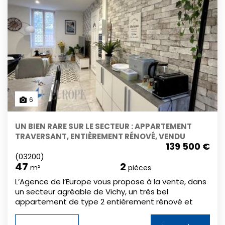
6
UN BIEN RARE SUR LE SECTEUR : APPARTEMENT
TRAVERSANT, ENTIÈREMENT RÉNOVÉ, VENDU
139 500 €
MEUBLÉ, AVEC TERRASSE, CAVE ET GARAGE FERMÉ.
(03200)
47
2
m²
pièces
L’Agence de l’Europe vous propose à la vente, dans
un secteur agréable de Vichy, un très bel
appartement de type 2 entièrement rénové et
vendu meublé, d’une surface habitable de 47,24 m²,
avec terrasse, cave et garage fermé. Traversant