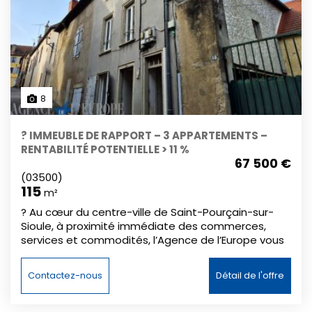
8
? IMMEUBLE DE RAPPORT – 3 APPARTEMENTS –
RENTABILITÉ POTENTIELLE > 11 %
67 500 €
(03500)
115
m²
? Au cœur du centre-ville de Saint-Pourçain-sur-
Sioule, à proximité immédiate des commerces,
services et commodités, l’Agence de l’Europe vous
propose un immeuble de rapport offrant un fort
potentiel de valorisation locative. Cet immeuble se
Contactez-nous
Détail de l'offre
compose de trois appartements d’environ 35 m²
chacun, pour une surface totale d’environ 105 m².
Les logements nécessitent une rénovation afin