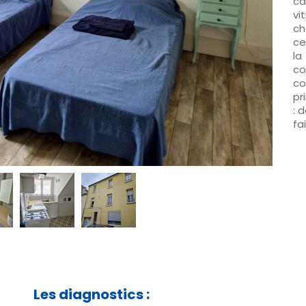
ca
vi
ch
ce
la
co
co
pr
: 
fa
Les diagnostics :