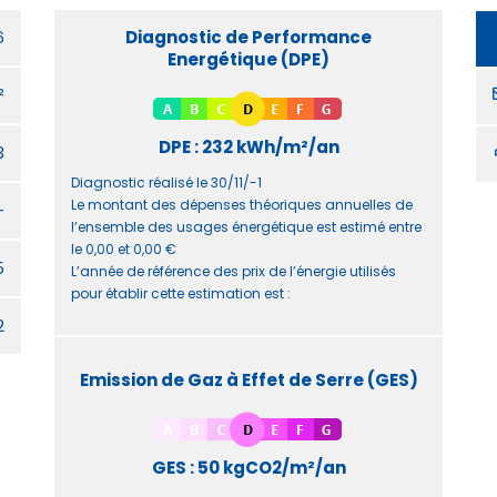
6
Diagnostic de Performance
Energétique (DPE)
²
DPE : 232 kWh/m²/an
3
Diagnostic réalisé le 30/11/-1
Le montant des dépenses théoriques annuelles de
-
l’ensemble des usages énergétique est estimé entre
le 0,00 et 0,00 €
5
L’année de référence des prix de l’énergie utilisés
pour établir cette estimation est :
2
Emission de Gaz à Effet de Serre (GES)
GES : 50 kgCO2/m²/an