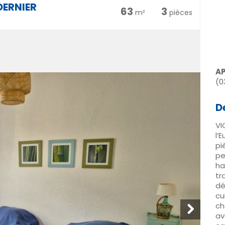
DERNIER
63
3
m²
pièces
A
(0
D
VI
l’
pi
pe
ha
tr
dé
c
ch
av