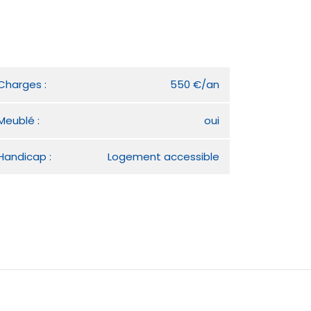
Charges :
550 €/an
Meublé :
oui
Handicap :
Logement accessible