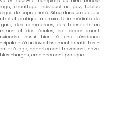
ve en sous-sol complète ce bien. Double
trage, chauffage individuel au gaz, faibles
arges de copropriété. Situé dans un secteur
ntral et pratique, à proximité immédiate de
 gare, des commerces, des transports en
mmun et des écoles, cet appartement
nviendra aussi bien à une résidence
incipale qu’à un investissement locatif. Les +
dernier étage, appartement traversant, cave,
ibles charges, emplacement pratique.