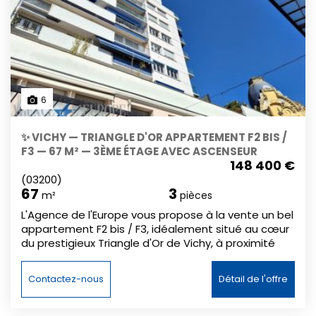
6
✨ VICHY — TRIANGLE D'OR APPARTEMENT F2 BIS /
F3 — 67 M² — 3ÈME ÉTAGE AVEC ASCENSEUR
148 400 €
(03200)
67
3
m²
pièces
L'Agence de l'Europe vous propose à la vente un bel
appartement F2 bis / F3, idéalement situé au cœur
du prestigieux Triangle d'Or de Vichy, à proximité
immédiate de l'Opéra, du Parc des Sources, du
Casino et des Thermes. Un investissement locatif
Contactez-nous
Détail de l'offre
clé en main, déjà loué et rentable dès le premier
jour. Situé au 3ᵉ étage avec ascenseur d'un
immeuble bien entretenu, cet appartement