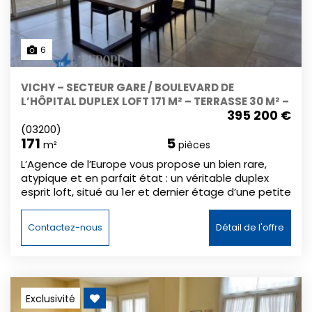
6
VICHY – SECTEUR GARE / BOULEVARD DE
L’HÔPITAL DUPLEX LOFT 171 M² – TERRASSE 30 M² –
395 200 €
PARKING COUVERT
(03200)
171
5
m²
pièces
L’Agence de l’Europe vous propose un bien rare,
atypique et en parfait état : un véritable duplex
esprit loft, situé au 1er et dernier étage d’une petite
copropriété sécurisée. D’une surface généreuse de
171 m², ce bien ne nécessite aucun travaux : vous
Contactez-nous
Détail de l'offre
posez vos valises et profitez immédiatement d’un
cadre de vie moderne, lumineux et confortable. Dès
l’entrée, vous découvrez un espace d’accueil
fonctionnel avec cellier / buanderie. La pièce de vie
constitue le cœur du logement : une cuisine
Exclusivité
contemporaine entièrement équipée, ouverte sur