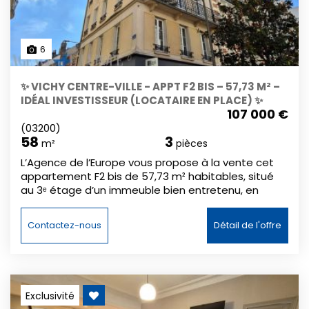
6
✨ VICHY CENTRE-VILLE - APPT F2 BIS – 57,73 M² –
IDÉAL INVESTISSEUR (LOCATAIRE EN PLACE) ✨
107 000 €
(03200)
58
3
m²
pièces
L’Agence de l’Europe vous propose à la vente cet
appartement F2 bis de 57,73 m² habitables, situé
au 3ᵉ étage d’un immeuble bien entretenu, en
hyper centre de Vichy, à proximité immédiate des
commerces, des transports et du centre-ville.
Contactez-nous
Détail de l'offre
L’appartement se compose d’un hall d’entrée avec
dégagement, desservant : un double séjour
lumineux, une chambre, une cuisine aménagée, une
salle de bains avec baignoire, un WC séparé. Le
bien bénéficie d’un chauffage individuel au gaz, de
Exclusivité
menuiseries en PVC double vitrage, et offre un