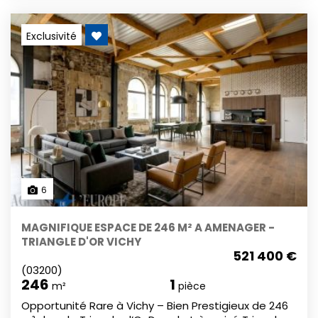
Exclusivité
6
MAGNIFIQUE ESPACE DE 246 M² A AMENAGER -
TRIANGLE D'OR VICHY
521 400 €
(03200)
246
1
m²
pièce
Opportunité Rare à Vichy – Bien Prestigieux de 246