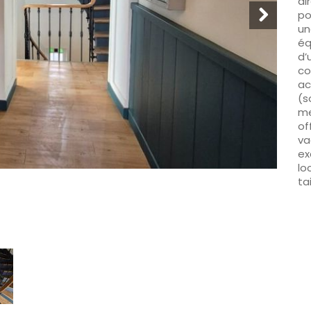
di
po
un
éq
d’
co
ac
(s
me
of
va
ex
lo
ta