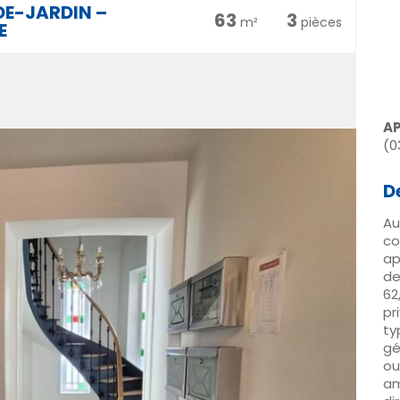
DE-JARDIN –
63
3
m²
pièces
E
A
(0
D
Au
c
ap
de
62
pr
ty
gé
ou
am