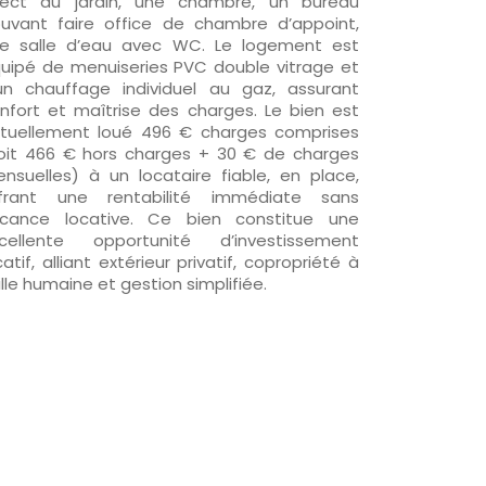
rect au jardin, une chambre, un bureau
uvant faire office de chambre d’appoint,
e salle d’eau avec WC. Le logement est
uipé de menuiseries PVC double vitrage et
un chauffage individuel au gaz, assurant
nfort et maîtrise des charges. Le bien est
tuellement loué 496 € charges comprises
oit 466 € hors charges + 30 € de charges
nsuelles) à un locataire fiable, en place,
frant une rentabilité immédiate sans
cance locative. Ce bien constitue une
cellente opportunité d’investissement
catif, alliant extérieur privatif, copropriété à
ille humaine et gestion simplifiée.