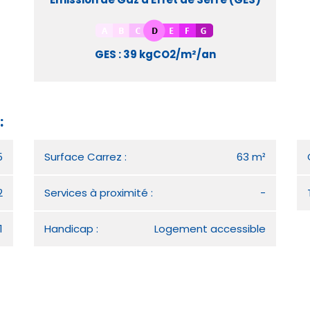
GES : 39 kgCO2/m²/an
:
5
Surface Carrez :
63 m²
2
Services à proximité :
-
1
Handicap :
Logement accessible