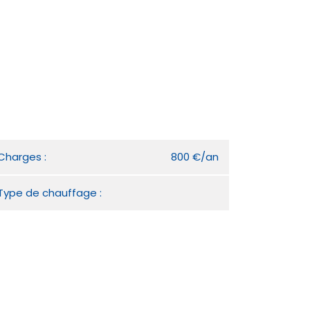
Charges :
800 €/an
Type de chauffage :