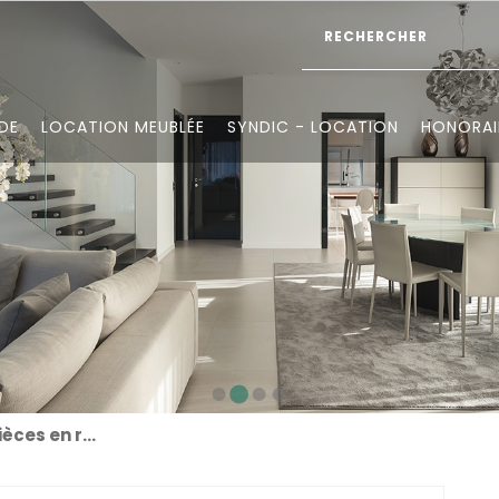
DE
LOCATION MEUBLÉE
SYNDIC - LOCATION
HONORAI
Charmant 2/3 pièces en rez-de-jardin – loué – immeuble de caractère