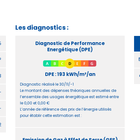
Les diagnostics :
5
Diagnostic de Performance
Energétique (DPE)
²
DPE : 193 kWh/m²/an
3
Diagnostic réalisé le 30/11/-1
Le montant des dépenses théoriques annuelles de
-
l’ensemble des usages énergétique est estimé entre
le 0,00 et 0,00 €
-
L’année de référence des prix de l’énergie utilisés
pour établir cette estimation est :
2
Emission de Gaz à Effet de Serre (GES)