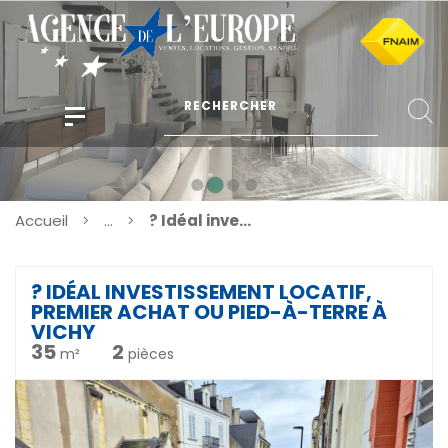
Accueil
...
? Idéal investissement locatif, premier achat ou pied-à-terre à Vichy
? IDÉAL INVESTISSEMENT LOCATIF,
PREMIER ACHAT OU PIED-À-TERRE À
VICHY
35
2
m²
pièces