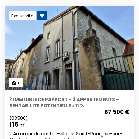
parquets anciens apportent un cachet chaleureux
à l’ensemble. Menuiseries PVC double vitrage.
Exclusivité
Appartement sain, nécessitant quelques
rafraîchissements pour révéler tout son potentiel.
Environnement calme, à proximité du centre-ville,
des commerces et des transports.
8
? IMMEUBLE DE RAPPORT – 3 APPARTEMENTS –
RENTABILITÉ POTENTIELLE > 11 %
67 500 €
(03500)
115
m²
? Au cœur du centre-ville de Saint-Pourçain-sur-