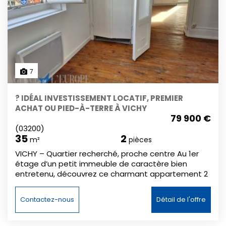
7
? IDÉAL INVESTISSEMENT LOCATIF, PREMIER
ACHAT OU PIED-À-TERRE À VICHY
79 900 €
(03200)
35
2
m²
pièces
VICHY – Quartier recherché, proche centre Au 1er
étage d’un petit immeuble de caractère bien
entretenu, découvrez ce charmant appartement 2
pièces de 35,71 m², lumineux et plein de potentiel. Il
se compose d’une pièce de vie avec cuisine
Contactez-nous
Détail de l'offre
ouverte, bénéficiant d’un accès à un agréable
balcon avec ferronnerie, d’une chambre séparée,
d’une salle de bains et d’un WC indépendant. Les