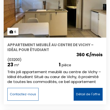
6
APPARTEMENT MEUBLÉ AU CENTRE DE VICHY –
IDÉAL POUR ÉTUDIANT
360 €/mois
(03200)
23
1
m²
pièce
Très joli appartement meublé au centre de Vichy –
Idéal étudiant Situé au cœur de Vichy, à proximité
de toutes les commodités, ce bel appartement
meublé est parfait pour un étudiant. Entièrement
rénové à neuf, il offre un cadre cosy et moderne,
Contactez-nous
Détail de l'offre
aménagé avec beaucoup de goût. La résidence
est bien entretenue, avec des charges faibles, pour
un confort optimal sans contrainte. Un logement