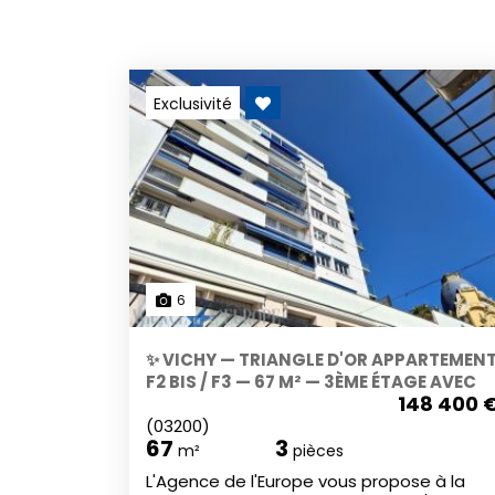
Exclusivité
6
✨ VICHY — TRIANGLE D'OR APPARTEMEN
F2 BIS / F3 — 67 M² — 3ÈME ÉTAGE AVEC
148 400 
ASCENSEUR
(03200)
67
3
m²
pièces
L'Agence de l'Europe vous propose à la