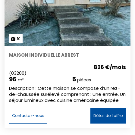
dont 85.65 € pour l’état des lieux d’entrée. DPE du
15/11/2022 : D (217 kWh/m²/an) – GES B (8 kg
CO₂/m²/an).
10
MAISON INDIVIDUELLE ABREST
826 €/mois
(03200)
96
5
m²
pièces
Description : Cette maison se compose d’un rez-
de-chaussée surélevé comprenant : Une entrée, Un
séjour lumineux avec cuisine américaine équipée
(hors réfrigérateur), Un dégagement desservant 3
chambres, Une salle d'eau, WC indépendant. Elle
Contactez-nous
Détail de l'offre
est équipée de double vitrage et bénéficie d’un
chauffage central au gaz. Au rez-de-chaussée,
vous trouverez un vaste sous-sol de 100 m²,