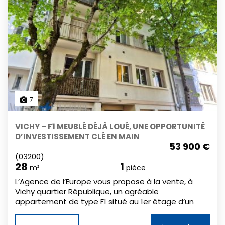
une buanderie + au sous-sol une cave.
7
VICHY – F1 MEUBLÉ DÉJÀ LOUÉ, UNE OPPORTUNITÉ
D’INVESTISSEMENT CLÉ EN MAIN
53 900 €
(03200)
28
1
m²
pièce
L’Agence de l’Europe vous propose à la vente, à
Vichy quartier République, un agréable
appartement de type F1 situé au 1er étage d’un
petit immeuble de quatre étages. Orienté ouest et
en très bon état, il se compose d’une entrée, d’une