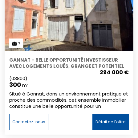
7
GANNAT – BELLE OPPORTUNITÉ INVESTISSEUR
AVEC LOGEMENTS LOUÉS, GRANGE ET POTENTIEL
294 000 €
DE CRÉATION DE LOTS
(03800)
300
m²
Situé à Gannat, dans un environnement pratique et
proche des commodités, cet ensemble immobilier
constitue une belle opportunité pour un
investisseur à la recherche d’un bien de rapport
déjà productif, tout en offrant un potentiel
Contactez-nous
Détail de l'offre
d’évolution patrimoniale intéressant. L’ensemble se
compose de plusieurs logements indépendants,
actuellement loués pour la majorité, permettant