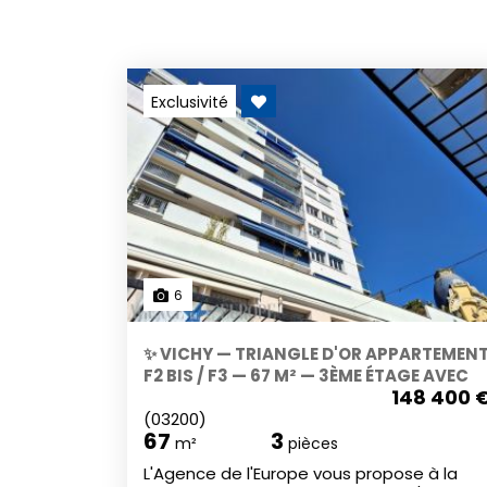
Exclusivité
6
✨ VICHY — TRIANGLE D'OR APPARTEMEN
F2 BIS / F3 — 67 M² — 3ÈME ÉTAGE AVEC
148 400 
ASCENSEUR
(03200)
67
3
m²
pièces
L'Agence de l'Europe vous propose à la