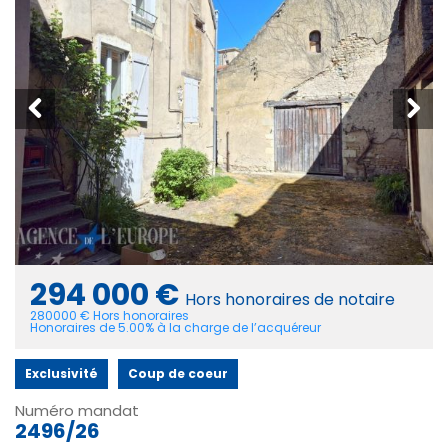
294 000 €
Hors honoraires de notaire
280000 € Hors honoraires
Honoraires de 5.00% à la charge de l’acquéreur
Exclusivité
Coup de coeur
Numéro mandat
2496/26