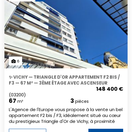
6
✨ VICHY — TRIANGLE D'OR APPARTEMENT F2 BIS /
F3 — 67 M² — 3ÈME ÉTAGE AVEC ASCENSEUR
148 400 €
(03200)
67
3
m²
pièces
L'Agence de l'Europe vous propose à la vente un bel
appartement F2 bis / F3, idéalement situé au cœur
du prestigieux Triangle d'Or de Vichy, à proximité
immédiate de l'Opéra, du Parc des Sources, du